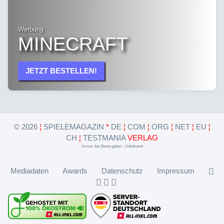
Werbung
MINECRAFT
JETZT BESTELLEN!
©
2026
¦
SPIELEMAGAZIN
*
DE
¦
COM
¦
ORG
¦
NET
¦
EU
¦
CH
¦
TESTMANIA
VERLAG
Immer das Beste geben - Unbekannt
Mediadaten
Awards
Datenschutz
Impressum