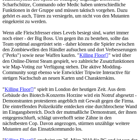
Scharfschütze, Commando oder Medic haben unterschiedliche
Funktionen in der Gruppe und müssen taktisch vorgehen. Dazu
gehört es auch, Türen zu versiegeln, um nicht von den Mutanten
eingekreist zu werden.
Wenn alle Fleischfresser eines Levels besiegt sind, wartet immer
noch einer - der Big Boss. Um gegen ihn zu bestehen, sollte das
Team optimal ausgerüstet sein - daher können die Spieler zwischen
den Zombiewellen den Händler aufsuchen und dort Verbesserungen
("Perks") sowie neue Waffen kaufen. "
Killing Floor
" wird über
den Online-Dienst Steam gespielt, wo zahlreiche Zusatzfunktionen
wie Map-Voting zur Verfügung stehen. Die aktive Modding-
Community sorgt ebenso wie Entwickler Tripwire Interactive für
stetigen Nachschub an neuen Karten und Charakterskins.
"
Killing Floor
" spielt im London der heutigen Zeit. Aus dem
Gebäude des Biotech-Konzerns Horzine wird ein Notruf abgesetzt -
Demonstranten protestieren angeblich mit Gewalt gegen die Firma.
Die eintreffenden Polizeikräfte entdecken eine durchbrochene Wand
im Eingangsbereich. Doch der mutmaßliche Demonstrant, der ihnen
entgegenschlurft, schlägt unverhofft seine Zähne in den
nächstbesten Cop. Davon angezogen, stürmen unzählige weitere
Mutanten auf das Einsatzkommando los.