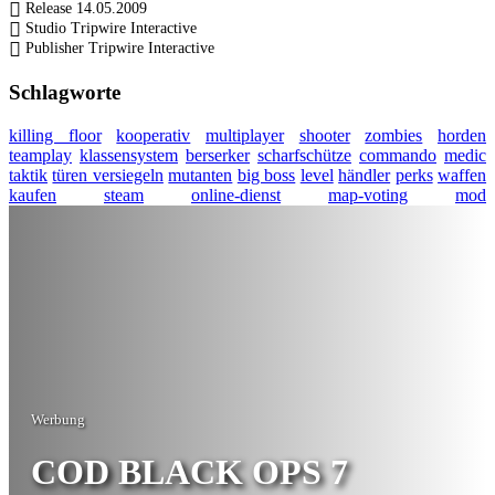
Release
14.05.2009
Studio
Tripwire Interactive
Publisher
Tripwire Interactive
Schlagworte
killing floor
kooperativ
multiplayer
shooter
zombies
horden
teamplay
klassensystem
berserker
scharfschütze
commando
medic
taktik
türen versiegeln
mutanten
big boss
level
händler
perks
waffen
kaufen
steam
online-dienst
map-voting
mod
Werbung
COD BLACK OPS 7