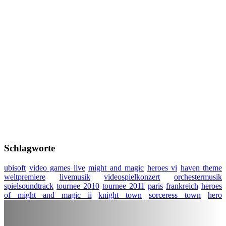
Schlagworte
ubisoft
video games live
might and magic
heroes vi
haven theme
weltpremiere
livemusik
videospielkonzert
orchestermusik
spielsoundtrack
tournee 2010
tournee 2011
paris
frankreich
heroes
of might and magic ii
knight town
sorceress town
hero