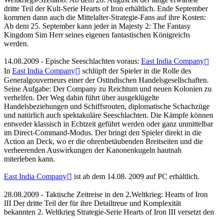
dritte Teil der Kult-Serie Hearts of Iron erhältlich. Ende September
kommen dann auch die Mittelalter-Strategie-Fans auf ihre Kosten:
Ab dem 25. September kann jeder in Majesty 2: The Fantasy
Kingdom Sim Herr seines eigenen fantastischen Königreichs
werden.
14.08.2009 - Epische Seeschlachten voraus:
East India Company
In
East India Company
schlüpft der Spieler in die Rolle des
Generalgouverneurs einer der Ostindischen Handelsgesellschaften.
Seine Aufgabe: Der Company zu Reichtum und neuen Kolonien zu
verhelfen. Der Weg dahin führt über ausgeklügelte
Handelsbeziehungen und Schiffsrouten, diplomatische Schachzüge
und natürlich auch spektakuläre Seeschlachten. Die Kämpfe können
entweder klassisch in Echtzeit geführt werden oder ganz unmittelbar
im Direct-Command-Modus. Der bringt den Spieler direkt in die
Action an Deck, wo er die ohrenbetäubenden Breitseiten und die
verheerenden Auswirkungen der Kanonenkugeln hautnah
miterleben kann.
East India Company
ist ab dem 14.08. 2009 auf PC erhältlich.
28.08.2009 - Taktische Zeitreise in den 2.Weltkrieg: Hearts of Iron
III Der dritte Teil der für ihre Detailtreue und Komplexität
bekannten 2. Weltkrieg Strategie-Serie Hearts of Iron III versetzt den