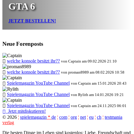
GTA 6
JETZT BESTELLEN!
Neue Forenposts
welche konsole besitzt ihr??
von Captain am 09.02.2026 21:10
welche konsole besitzt ihr??
von proman8989 am 08.02.2026 10:58
Spielemagazin YouTube Channel
von Captain am 15.01.2026 20:43
Spielemagazin YouTube Channel
von Rylith am 14.01.2026 19:21
Spielemagazin YouTube Channel
von Captain am 24.11.2025 06:01
Jetzt mitdiskutieren!
©
2026
¦
spielemagazin
*
de
¦
com
¦
org
¦
net
¦
eu
¦
ch
¦
testmania
verlag
Die besten Dinge im Leben sind kostenlos: Liebe, Freundschaft und