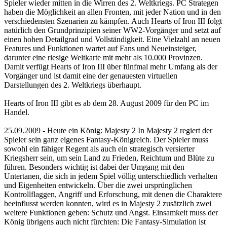
Spieler wieder mitten in die Wirren des 2. Weltkriegs. PC Strategen
haben die Möglichkeit an allen Fronten, mit jeder Nation und in den
verschiedensten Szenarien zu kämpfen. Auch Hearts of Iron III folgt
natürlich den Grundprinzipien seiner WW2-Vorgänger und setzt auf
einen hohen Detailgrad und Vollständigkeit. Eine Vielzahl an neuen
Features und Funktionen wartet auf Fans und Neueinsteiger,
darunter eine riesige Weltkarte mit mehr als 10.000 Provinzen.
Damit verfügt Hearts of Iron III über fünfmal mehr Umfang als der
Vorgänger und ist damit eine der genauesten virtuellen
Darstellungen des 2. Weltkriegs überhaupt.
Hearts of Iron III gibt es ab dem 28. August 2009 für den PC im
Handel.
25.09.2009 - Heute ein König: Majesty 2 In Majesty 2 regiert der
Spieler sein ganz eigenes Fantasy-Königreich. Der Spieler muss
sowohl ein fähiger Regent als auch ein strategisch versierter
Kriegsherr sein, um sein Land zu Frieden, Reichtum und Blüte zu
führen. Besonders wichtig ist dabei der Umgang mit den
Untertanen, die sich in jedem Spiel völlig unterschiedlich verhalten
und Eigenheiten entwickeln. Über die zwei ursprünglichen
Kontrollflaggen, Angriff und Erforschung, mit denen die Charaktere
beeinflusst werden konnten, wird es in Majesty 2 zusätzlich zwei
weitere Funktionen geben: Schutz und Angst. Einsamkeit muss der
König übrigens auch nicht fürchten: Die Fantasy-Simulation ist