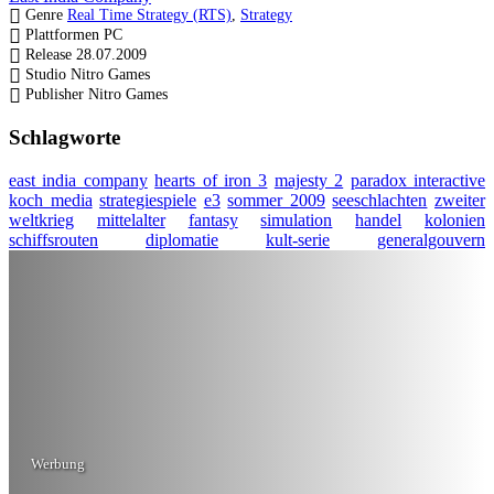
Genre
Real Time Strategy (RTS)
,
Strategy
Plattformen
PC
Release
28.07.2009
Studio
Nitro Games
Publisher
Nitro Games
Schlagworte
east india company
hearts of iron 3
majesty 2
paradox interactive
koch media
strategiespiele
e3
sommer 2009
seeschlachten
zweiter
weltkrieg
mittelalter
fantasy
simulation
handel
kolonien
schiffsrouten
diplomatie
kult-serie
generalgouvern
Werbung