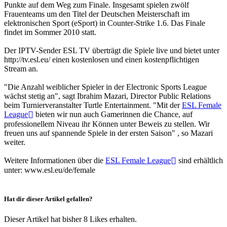
Punkte auf dem Weg zum Finale. Insgesamt spielen zwölf
Frauenteams um den Titel der Deutschen Meisterschaft im
elektronischen Sport (eSport) in Counter-Strike 1.6. Das Finale
findet im Sommer 2010 statt.
Der IPTV-Sender ESL TV überträgt die Spiele live und bietet unter
http://tv.esl.eu/ einen kostenlosen und einen kostenpflichtigen
Stream an.
"Die Anzahl weiblicher Spieler in der Electronic Sports League
wächst stetig an", sagt Ibrahim Mazari, Director Public Relations
beim Turnierveranstalter Turtle Entertainment. "Mit der
ESL Female
League
bieten wir nun auch Gamerinnen die Chance, auf
professionellem Niveau ihr Können unter Beweis zu stellen. Wir
freuen uns auf spannende Spiele in der ersten Saison" , so Mazari
weiter.
Weitere Informationen über die
ESL Female League
sind erhältlich
unter: www.esl.eu/de/female
Hat dir dieser Artikel gefallen?
Dieser Artikel hat bisher 8 Likes erhalten.