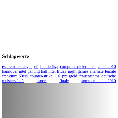
Schlagworte
esl female league
efl
bundesliga
computerspielerinnen
cebit 2010
hannover
intel gaming hall
intel friday night games
alternate female
frankfurt 69ers
counter-strike 1.6
preisgeld
frauenteams
deutsche
meisterschaft
esport
finale
sommer 2010