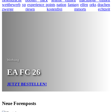
riesendrache
booster pack
seltene einheit
mächtigste einheit
wettbewerb
xp
experience points
nation
fantasy
elfen
orks
drachen
zwerge
riesen
kostenfrei
mmorts
echtzeit
Werbung
EA FC 26
JETZT BESTELLEN!
Neue Forenposts