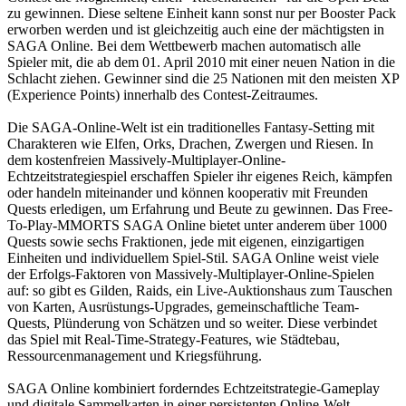
zu gewinnen. Diese seltene Einheit kann sonst nur per Booster Pack
erworben werden und ist gleichzeitig auch eine der mächtigsten in
SAGA Online. Bei dem Wettbewerb machen automatisch alle
Spieler mit, die ab dem 01. April 2010 mit einer neuen Nation in die
Schlacht ziehen. Gewinner sind die 25 Nationen mit den meisten XP
(Experience Points) innerhalb des Contest-Zeitraumes.
Die SAGA-Online-Welt ist ein traditionelles Fantasy-Setting mit
Charakteren wie Elfen, Orks, Drachen, Zwergen und Riesen. In
dem kostenfreien Massively-Multiplayer-Online-
Echtzeitstrategiespiel erschaffen Spieler ihr eigenes Reich, kämpfen
oder handeln miteinander und können kooperativ mit Freunden
Quests erledigen, um Erfahrung und Beute zu gewinnen. Das Free-
To-Play-MMORTS SAGA Online bietet unter anderem über 1000
Quests sowie sechs Fraktionen, jede mit eigenen, einzigartigen
Einheiten und individuellem Spiel-Stil. SAGA Online weist viele
der Erfolgs-Faktoren von Massively-Multiplayer-Online-Spielen
auf: so gibt es Gilden, Raids, ein Live-Auktionshaus zum Tauschen
von Karten, Ausrüstungs-Upgrades, gemeinschaftliche Team-
Quests, Plünderung von Schätzen und so weiter. Diese verbindet
das Spiel mit Real-Time-Strategy-Features, wie Städtebau,
Ressourcenmanagement und Kriegsführung.
SAGA Online kombiniert forderndes Echtzeitstrategie-Gameplay
und digitale Sammelkarten in einer persistenten Online-Welt.