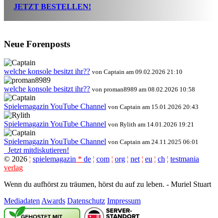
JETZT BESTELLEN!
Neue Forenposts
welche konsole besitzt ihr??
von Captain am 09.02.2026 21:10
welche konsole besitzt ihr??
von proman8989 am 08.02.2026 10:58
Spielemagazin YouTube Channel
von Captain am 15.01.2026 20:43
Spielemagazin YouTube Channel
von Rylith am 14.01.2026 19:21
Spielemagazin YouTube Channel
von Captain am 24.11.2025 06:01
Jetzt mitdiskutieren!
©
2026
¦
spielemagazin
*
de
¦
com
¦
org
¦
net
¦
eu
¦
ch
¦
testmania
verlag
Wenn du aufhörst zu träumen, hörst du auf zu leben. - Muriel Stuart
Mediadaten
Awards
Datenschutz
Impressum