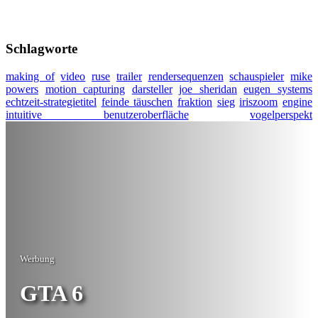
Schlagworte
making of
video
ruse
trailer
rendersequenzen
schauspieler
mike
powers
motion capturing
darsteller
joe sheridan
eugen systems
echtzeit-strategietitel
feinde täuschen
fraktion
sieg
iriszoom
engine
intuitive benutzeroberfläche
vogelperspekt
Werbung
GTA 6