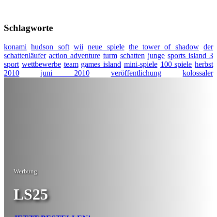
Schlagworte
konami
hudson soft
wii
neue spiele
the tower of shadow
der
schattenläufer
action adventure
turm
schatten
junge
sports island 3
sport
wettbewerbe
team
games island
mini-spiele
100 spiele
herbst
2010
juni 2010
veröffentlichung
kolossaler
Werbung
LS25