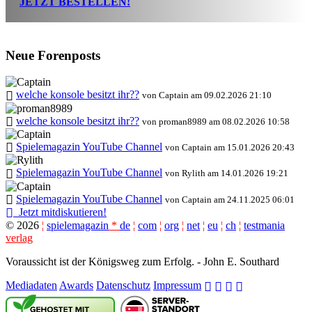
JETZT BESTELLEN!
Neue Forenposts
welche konsole besitzt ihr??
von Captain am 09.02.2026 21:10
welche konsole besitzt ihr??
von proman8989 am 08.02.2026 10:58
Spielemagazin YouTube Channel
von Captain am 15.01.2026 20:43
Spielemagazin YouTube Channel
von Rylith am 14.01.2026 19:21
Spielemagazin YouTube Channel
von Captain am 24.11.2025 06:01
Jetzt mitdiskutieren!
©
2026
¦
spielemagazin
*
de
¦
com
¦
org
¦
net
¦
eu
¦
ch
¦
testmania
verlag
Voraussicht ist der Königsweg zum Erfolg. - John E. Southard
Mediadaten
Awards
Datenschutz
Impressum