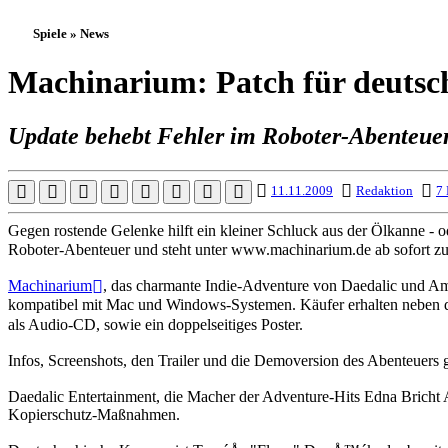
Spiele » News
Machinarium: Patch für deutsch
Update behebt Fehler im Roboter-Abenteuer, 
11.11.2009
Redaktion
7 
Gegen rostende Gelenke hilft ein kleiner Schluck aus der Ölkanne - od
Roboter-Abenteuer und steht unter www.machinarium.de ab sofort 
Machinarium
, das charmante Indie-Adventure von Daedalic und Aman
kompatibel mit Mac und Windows-Systemen. Käufer erhalten neben d
als Audio-CD, sowie ein doppelseitiges Poster.
Infos, Screenshots, den Trailer und die Demoversion des Abenteuers 
Daedalic Entertainment, die Macher der Adventure-Hits Edna Bricht 
Kopierschutz-Maßnahmen.