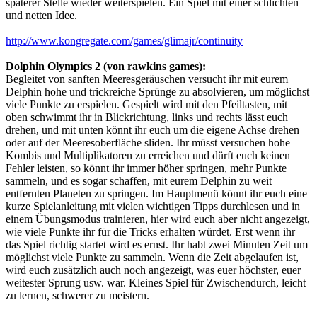
späterer Stelle wieder weiterspielen. Ein Spiel mit einer schlichten
und netten Idee.
http://www.kongregate.com/games/glimajr/continuity
Dolphin Olympics 2 (von rawkins games):
Begleitet von sanften Meeresgeräuschen versucht ihr mit eurem
Delphin hohe und trickreiche Sprünge zu absolvieren, um möglichst
viele Punkte zu erspielen. Gespielt wird mit den Pfeiltasten, mit
oben schwimmt ihr in Blickrichtung, links und rechts lässt euch
drehen, und mit unten könnt ihr euch um die eigene Achse drehen
oder auf der Meeresoberfläche sliden. Ihr müsst versuchen hohe
Kombis und Multiplikatoren zu erreichen und dürft euch keinen
Fehler leisten, so könnt ihr immer höher springen, mehr Punkte
sammeln, und es sogar schaffen, mit eurem Delphin zu weit
entfernten Planeten zu springen. Im Hauptmenü könnt ihr euch eine
kurze Spielanleitung mit vielen wichtigen Tipps durchlesen und in
einem Übungsmodus trainieren, hier wird euch aber nicht angezeigt,
wie viele Punkte ihr für die Tricks erhalten würdet. Erst wenn ihr
das Spiel richtig startet wird es ernst. Ihr habt zwei Minuten Zeit um
möglichst viele Punkte zu sammeln. Wenn die Zeit abgelaufen ist,
wird euch zusätzlich auch noch angezeigt, was euer höchster, euer
weitester Sprung usw. war. Kleines Spiel für Zwischendurch, leicht
zu lernen, schwerer zu meistern.