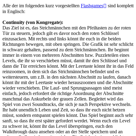
Alle der im folgenden kurz vorgestellten
Flashgames
sind komplett
in Englisch:
Continuity (von Kongregate):
Das Ziel ist es, das Strichmännchen mit den Pfeiltasten zu der roten
Tür zu steuern, jedoch gilt es davor noch den roten Schlüssel
einzusacken. Mit rechts und links könnt ihr euch in die beiden
Richtungen bewegen, mit oben springen. Die Grafik ist sehr schlicht
in schwarz gehalten, passend zu dem Strichmännchen. Ihr beginnt
immer in einem von mehreren Abschnitten bzw. Puzzleteilen eines
Levels, die ihr so verschieben müsst, damit ihr den Schlüssel und
dann die Tür erreichen könnt. Mit der Leertaste könnt ihr in das Feld
reinzoomen, in dem sich das Strichmännchen befindet und es
weitersteuern, um z.B. in den nächsten Abschnitt zu laufen, danach
könnt ihr mit der Leertaste wieder herauszoomen und die Abschnitte
wieder verschieben. Die Lauf- und Sprungpassagen sind meist
einfach, jedoch erfordert die richtige Anordnung der Abschnitte
manchmal das Ankurbeln der grauen Zellen. Begleitet wird das
Spiel von zwei Soundtracks, die sich je nach Perspektive wechseln.
Ihr habt unendlich Leben und Zeit, so dass ihr euch nicht hetzen
müsst, sondern entspannt spielen könnt. Das Spiel beginnt auch sehr
sanft, so dass ihr erst später gefordert werdet. Wenn euch ein Level
zu schwer ist, könnt ihr das Level überspringen, euch den
Walkthrough dazu ansehen oder an der Stelle speichern und an