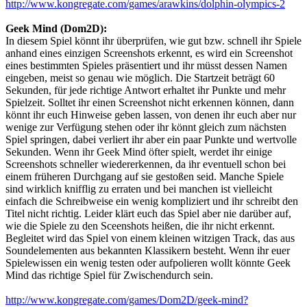
http://www.kongregate.com/games/arawkins/dolphin-olympics-2
Geek Mind (Dom2D):
In diesem Spiel könnt ihr überprüfen, wie gut bzw. schnell ihr Spiele
anhand eines einzigen Screenshots erkennt, es wird ein Screenshot
eines bestimmten Spieles präsentiert und ihr müsst dessen Namen
eingeben, meist so genau wie möglich. Die Startzeit beträgt 60
Sekunden, für jede richtige Antwort erhaltet ihr Punkte und mehr
Spielzeit. Solltet ihr einen Screenshot nicht erkennen können, dann
könnt ihr euch Hinweise geben lassen, von denen ihr euch aber nur
wenige zur Verfügung stehen oder ihr könnt gleich zum nächsten
Spiel springen, dabei verliert ihr aber ein paar Punkte und wertvolle
Sekunden. Wenn ihr Geek Mind öfter spielt, werdet ihr einige
Screenshots schneller wiedererkennen, da ihr eventuell schon bei
einem früheren Durchgang auf sie gestoßen seid. Manche Spiele
sind wirklich knifflig zu erraten und bei manchen ist vielleicht
einfach die Schreibweise ein wenig kompliziert und ihr schreibt den
Titel nicht richtig. Leider klärt euch das Spiel aber nie darüber auf,
wie die Spiele zu den Sceenshots heißen, die ihr nicht erkennt.
Begleitet wird das Spiel von einem kleinen witzigen Track, das aus
Soundelementen aus bekannten Klassikern besteht. Wenn ihr euer
Spielewissen ein wenig testen oder aufpolieren wollt könnte Geek
Mind das richtige Spiel für Zwischendurch sein.
http://www.kongregate.com/games/Dom2D/geek-mind?