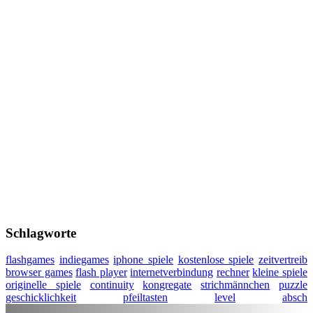
Schlagworte
flashgames
indiegames
iphone spiele
kostenlose spiele
zeitvertreib
browser games
flash player
internetverbindung
rechner
kleine spiele
originelle spiele
continuity
kongregate
strichmännchen
puzzle
geschicklichkeit
pfeiltasten
level
absch