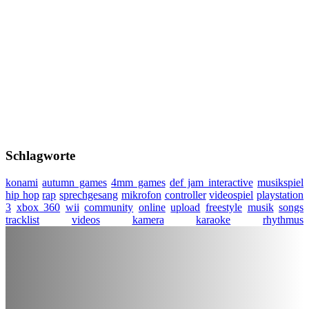
Schlagworte
konami
autumn games
4mm games
def jam interactive
musikspiel
hip hop
rap
sprechgesang
mikrofon
controller
videospiel
playstation
3
xbox 360
wii
community
online
upload
freestyle
musik
songs
tracklist
videos
kamera
karaoke
rhythmus