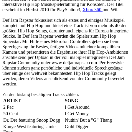
interaktive Hip Hop Musikspielerfahrung für Konsolen. Der Titel
erscheint im Herbst 2010 für PlayStation3,
Xbox 360
und Wii.
Def Jam Rapstar fokussiert sich als erstes und einziges Musikspiel
komplett auf Hip Hop und bietet eine Tracklist von mehr als 40 der
größten Hip Hop Songs, darunter auch eigens für Europa integrierte
Stücke. In Def Jam Rapstar werden die Spieler zum Hip Hop
Superstar: Mit Hilfe eines Mikrofon Controllers geben sie beim
Sprechgesang ihr Bestes, fertigen Videos mit einer kompatiblen
Kamera und präsentieren die Ergebnisse ihrer Hip Hop-Ambitionen
anschließend per Upload in der voll ins Spiel integrierten Def Jam
Rapstar Community unter www.defjamrapstar.com. Per Freestyle
können zudem ganz persönliche und individuelle Sprechgesänge
über einige der weltweit bekanntesten Hip Hop Tracks gelegt
werden, deren Videos anschließend von der Community bewertet
werden.
Zu den bislang bestätigten Tracks zählen:
ARTIST
SONG
2 Pac
I Get Around
50 Cent
I Get Money
Dr. Dre featuring Snoop Dogg
Nuthin' But a "G" Thang
Kanye West featuring Jamie
Gold Digger
Foxx