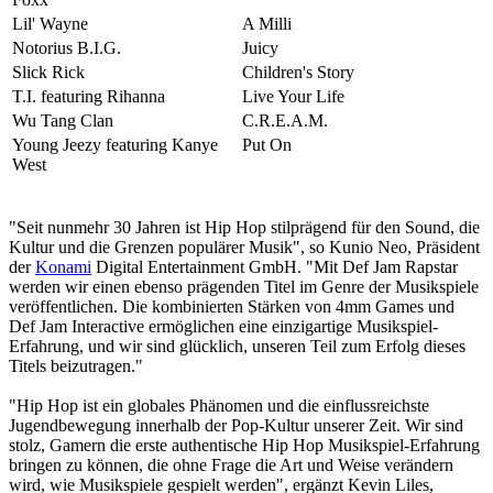
Lil' Wayne
A Milli
Notorius B.I.G.
Juicy
Slick Rick
Children's Story
T.I. featuring Rihanna
Live Your Life
Wu Tang Clan
C.R.E.A.M.
Young Jeezy featuring Kanye
Put On
West
"Seit nunmehr 30 Jahren ist Hip Hop stilprägend für den Sound, die
Kultur und die Grenzen populärer Musik", so Kunio Neo, Präsident
der
Konami
Digital Entertainment GmbH. "Mit Def Jam Rapstar
werden wir einen ebenso prägenden Titel im Genre der Musikspiele
veröffentlichen. Die kombinierten Stärken von 4mm Games und
Def Jam Interactive ermöglichen eine einzigartige Musikspiel-
Erfahrung, und wir sind glücklich, unseren Teil zum Erfolg dieses
Titels beizutragen."
"Hip Hop ist ein globales Phänomen und die einflussreichste
Jugendbewegung innerhalb der Pop-Kultur unserer Zeit. Wir sind
stolz, Gamern die erste authentische Hip Hop Musikspiel-Erfahrung
bringen zu können, die ohne Frage die Art und Weise verändern
wird, wie Musikspiele gespielt werden", ergänzt Kevin Liles,