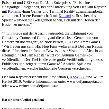
Präsident und CEO von Def Jam Enterprises. "Es ist eine
einzigartige Gelegenheit, bei der Entwicklung von Def Jam Rapstar
mit
Konami
, 4mm Games und Terminal Reality zusammenarbeiten
zu können. Unsere Partnerschaft mit
Konami
stellt sicher, dass
Spieler weltweit die Gelegenheit haben, sich mit den Besten der
Besten zu messen."
"4mm wurde mit der Absicht gegründet, die Erfahrung von
Constantly Connected Gaming auf die nächste Generation von
Gamern zu übertragen", so Nick Perrett, CEO von 4mm Games.
"Wir freuen uns sehr, Hip Hop Fans weltweit mit Def Jam Rapstar
dieses Jahr einen kraftvollen Beweis dieser Vision und Absicht zu
erbringen." Def Jam Rapstar wird von Autumn Games ko-
veröffentlicht. Der Titel ist die erste große Veröffentlichung dieses
Publishers und zeigt Autumn GamesÂ´ Absicht, Spiele zu
veröffentlichen, welche traditionelle Grenzen verschieben.
Def Jam Rapstar erscheint für PlayStation3,
Xbox 360
und Wii im
Herbst 2010. Weitere Informationen unter www.defjamrapstar.com
oder www.twitter.com/defjamrapstar.
Hat dir dieser Artikel gefallen?