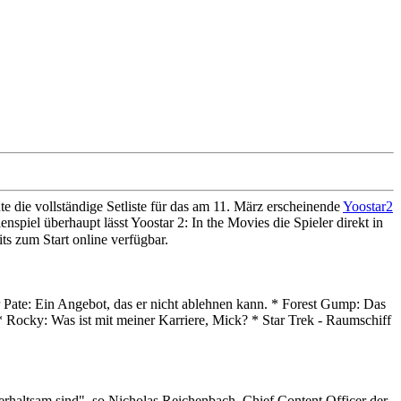
e vollständige Setliste für das am 11. März erscheinende
Yoostar2
piel überhaupt lässt Yoostar 2: In the Movies die Spieler direkt in
ts zum Start online verfügbar.
er Pate: Ein Angebot, das er nicht ablehnen kann. * Forest Gump: Das
 Rocky: Was ist mit meiner Karriere, Mick? * Star Trek - Raumschiff
rhaltsam sind", so Nicholas Reichenbach, Chief Content Officer der