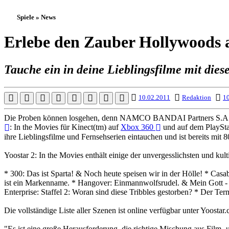
Spiele » News
Erlebe den Zauber Hollywoods 
Tauche ein in deine Lieblingsfilme mit diese
10.02.2011
Redaktion
10
Die Proben können losgehen, denn NAMCO BANDAI Partners S.A.S und
: In the Movies für Kinect(tm) auf
Xbox 360
und auf dem PlayStat
ihre Lieblingsfilme und Fernsehserien eintauchen und ist bereits mit 
Yoostar 2: In the Movies enthält einige der unvergesslichsten und ku
* 300: Das ist Sparta! & Noch heute speisen wir in der Hölle! * Casab
ist ein Markenname. * Hangover: Einmannwolfsrudel. & Mein Gott - da
Enterprise: Staffel 2: Woran sind diese Tribbles gestorben? * Der Te
Die vollständige Liste aller Szenen ist online verfügbar unter Yoostar
"Es ist eine große Herausforderung, die richtige Mischung aus Film