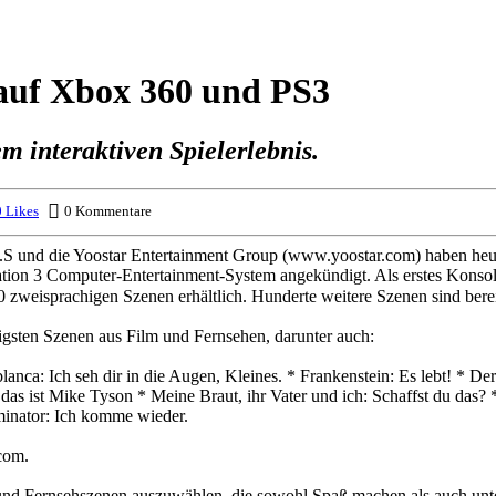
auf Xbox 360 und PS3
m interaktiven Spielerlebnis.
 Likes
0 Kommentare
 die Yoostar Entertainment Group (www.yoostar.com) haben heute di
ion 3 Computer-Entertainment-System angekündigt. Als erstes Konsolens
80 zweisprachigen Szenen erhältlich. Hunderte weitere Szenen sind berei
ltigsten Szenen aus Film und Fernsehen, darunter auch:
lanca: Ich seh dir in die Augen, Kleines. * Frankenstein: Es lebt! * D
s ist Mike Tyson * Meine Braut, ihr Vater und ich: Schaffst du das? *
rminator: Ich komme wieder.
.com.
- und Fernsehszenen auszuwählen, die sowohl Spaß machen als auch unte