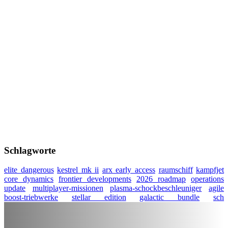
Schlagworte
elite dangerous
kestrel mk ii
arx early access
raumschiff
kampfjet
core dynamics
frontier developments
2026 roadmap
operations
update
multiplayer-missionen
plasma-schockbeschleuniger
agile
boost-triebwerke
stellar edition
galactic bundle
sch