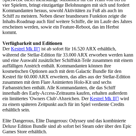
vier Spielern, bringt einzigartige Belohnungen mit sich und fordert
Kommandanten heraus, sowohl Aktivitäten zu Fuß als auch im
Schiff zu meistern. Neben dieser brandneuen Funktion zeigte die
Inhalts-Roadmap auch fünf weitere Schiffe, die im Laufe des Jahres
erscheinen werden, sowie ein Feature-Reboot, das im Herbst
kommt.
Verfügbarkeit und Editionen
Der
Kestrel Mk II
ist ab sofort für 16.520 ARX erhältlich,
während die Stellar-Edition für 33.000 ARX erworben werden kann
und eine Auswahl zusätzlicher Schiffskit-Teile zusammen mit einem
auffälligen Anstrich enthält. Kommandanten können ihre
kosmetischen Optionen auch mit dem Galactic Bundle für den
Kestrel für 60.000 ARX erweitern, das alles aus der Stellar-Edition
zusammen mit dem Flare Animierten Holo-Kit und sechs
Farbanstrichen enthält. Alle Kommandanten, die das Schiff
innerhalb des Early-Access-Zeitraums kaufen, erhalten außerdem
ein limitiertes 'Owners Club'-Abzeichen. Der
Kestrel Mk II
wird
zu einem späteren Zeitpunkt auch für im Spiel verdiente Credits
erhältlich sein.
Elite Dangerous, Elite Dangerous: Odyssey und das kombinierte
Deluxe Edition Bundle sind ab sofort bei Steam oder über den Epic
Games Store erhältlich.