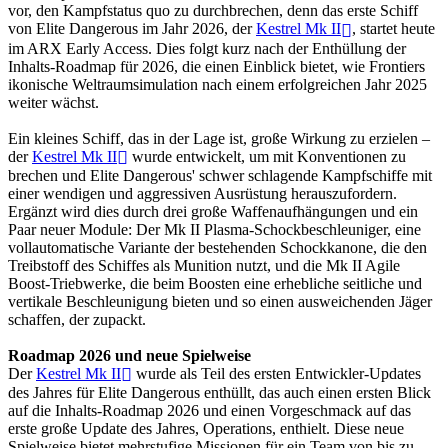
vor, den Kampfstatus quo zu durchbrechen, denn das erste Schiff
von Elite Dangerous im Jahr 2026, der
Kestrel Mk II
, startet heute
im ARX Early Access. Dies folgt kurz nach der Enthüllung der
Inhalts-Roadmap für 2026, die einen Einblick bietet, wie Frontiers
ikonische Weltraumsimulation nach einem erfolgreichen Jahr 2025
weiter wächst.
Ein kleines Schiff, das in der Lage ist, große Wirkung zu erzielen –
der
Kestrel Mk II
wurde entwickelt, um mit Konventionen zu
brechen und Elite Dangerous' schwer schlagende Kampfschiffe mit
einer wendigen und aggressiven Ausrüstung herauszufordern.
Ergänzt wird dies durch drei große Waffenaufhängungen und ein
Paar neuer Module: Der Mk II Plasma-Schockbeschleuniger, eine
vollautomatische Variante der bestehenden Schockkanone, die den
Treibstoff des Schiffes als Munition nutzt, und die Mk II Agile
Boost-Triebwerke, die beim Boosten eine erhebliche seitliche und
vertikale Beschleunigung bieten und so einen ausweichenden Jäger
schaffen, der zupackt.
Roadmap 2026 und neue Spielweise
Der
Kestrel Mk II
wurde als Teil des ersten Entwickler-Updates
des Jahres für Elite Dangerous enthüllt, das auch einen ersten Blick
auf die Inhalts-Roadmap 2026 und einen Vorgeschmack auf das
erste große Update des Jahres, Operations, enthielt. Diese neue
Spielweise bietet mehrstufige Missionen für ein Team von bis zu