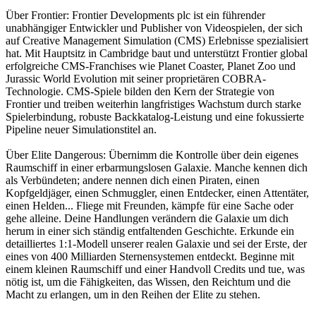
Über Frontier: Frontier Developments plc ist ein führender
unabhängiger Entwickler und Publisher von Videospielen, der sich
auf Creative Management Simulation (CMS) Erlebnisse spezialisiert
hat. Mit Hauptsitz in Cambridge baut und unterstützt Frontier global
erfolgreiche CMS-Franchises wie Planet Coaster, Planet Zoo und
Jurassic World Evolution mit seiner proprietären COBRA-
Technologie. CMS-Spiele bilden den Kern der Strategie von
Frontier und treiben weiterhin langfristiges Wachstum durch starke
Spielerbindung, robuste Backkatalog-Leistung und eine fokussierte
Pipeline neuer Simulationstitel an.
Über Elite Dangerous: Übernimm die Kontrolle über dein eigenes
Raumschiff in einer erbarmungslosen Galaxie. Manche kennen dich
als Verbündeten; andere nennen dich einen Piraten, einen
Kopfgeldjäger, einen Schmuggler, einen Entdecker, einen Attentäter,
einen Helden... Fliege mit Freunden, kämpfe für eine Sache oder
gehe alleine. Deine Handlungen verändern die Galaxie um dich
herum in einer sich ständig entfaltenden Geschichte. Erkunde ein
detailliertes 1:1-Modell unserer realen Galaxie und sei der Erste, der
eines von 400 Milliarden Sternensystemen entdeckt. Beginne mit
einem kleinen Raumschiff und einer Handvoll Credits und tue, was
nötig ist, um die Fähigkeiten, das Wissen, den Reichtum und die
Macht zu erlangen, um in den Reihen der Elite zu stehen.