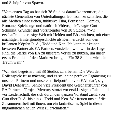
und Schöpfer von Spawn.
"Vom ersten Tag an hat sich 38 Studios darauf konzentriert, die
nächste Generation von Unterhaltungserlebnissen zu schaffen, die
alle Medien einbeziehen, inklusive Film, Fernsehen, Comics,
Romane, Spielzeuge und natürlich Videospiele", sagte Curt
Schilling, Gründer und Vorsitzender von 38 Studios. "Wir
erschaffen eine riesige Welt mit Helden und Bösewichten, mit einer
mächtigen Hintergrundgeschichte als Kern, erdacht von den
brillanten Köpfen R. A., Todd und Ken. Ich kann mir keinen
besseren Partner als EA Partners vorstellen, weil wir in der Lage
sind, die Stärke von EA zu unserem Vorteil zu nutzen, um unser
erstes Produkt auf den Markt zu bringen. Für 38 Studios wird ein
Traum wahr."
"Wir sind begeistert, mit 38 Studios zu arbeiten. Die Welt der
Rollenspiele ist so mächtig, und es stellt eine perfekte Ergänzung zu
unseren Partnern und unserem Titelportfolio von EAP dar", sagte
David DeMartini, Senior Vice President und Geschäftsführer von
EA Partners. "Project Mercury strotzt vor erstklassigem Talent und
vor Leidenschaft, die sich durch den ganzen Vorstand zieht, von
Curt über R. A. bis hin zu Todd und Ken. Wir freuen uns auf die
Zusammenarbeit mit ihnen, um ein fantastisches Spiel in dieser
unglaublichen neuen Welt zu erschaffen."