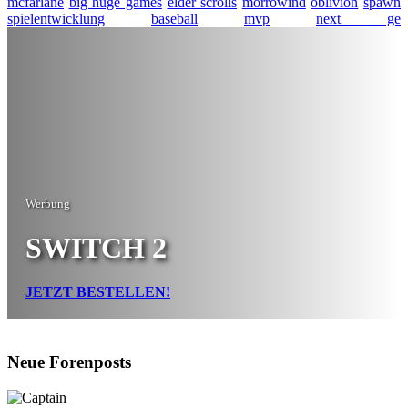
mcfarlane
big huge games
elder scrolls
morrowind
oblivion
spawn
spielentwicklung
baseball
mvp
next ge
Werbung
SWITCH 2
JETZT BESTELLEN!
Neue Forenposts