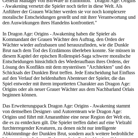
General Manager von BioWare in Edmonton. "Dragon Age: Origins
- Awakening versetzt die Spieler noch tiefer in diese Welt. Als
Anführer der Grauen Wächter werden sie vor noch komplexere
moralische Entscheidungen gestellt und mit ihrer Verantwortung und
den Auswirkungen ihres Handelns konfrontiert."
In Dragon Age: Origins - Awakening haben die Spieler als
Kommandant der Grauen Wächter den Auftrag, den Orden der
Wächter wieder aufzubauen und herauszufinden, wie die Dunkle
Brut nach dem Tod des Erzdämons überleben konnte. Sie müssen in
diesem Kapitel der epischen Rollenspiel-Saga schwere moralische
Entscheidungen hinsichtlich des Wiederaufbaus ihres Ordens, der
Lösung des Konflikts mit dem mysteriösen "Architekten" und des
Schicksals der Dunklen Brut treffen. Jede Entscheidung hat Einfluss
auf den Verlauf der heldenhaften Abenteuer der Spieler, die das
Spiel entweder mit ihrem importierten Charakter aus Dragon Age:
Origins oder als neuer Grauer Wächter aus dem Nachbarland Orlais
beginnen können.
Das Erweiterungspack Dragon Age: Origins - Awakening stammt
von demselben Designer- und Autorenteam wie Dragon Age:
Origins und führt mit Amaranthine eine neue Region der Welt ein,
die es zu entdecken gilt. Die Spieler treffen dabei auf eine Vielzahl
furchterregender Kreaturen, zu denen nicht nur intelligente
Abkömmlinge der Dunklen Brut, sondern auch weitere bedrohliche