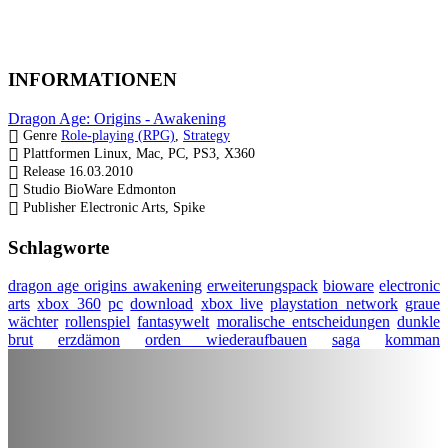
INFORMATIONEN
Dragon Age: Origins - Awakening
Genre
Role-playing (RPG)
,
Strategy
Plattformen
Linux, Mac, PC, PS3, X360
Release
16.03.2010
Studio
BioWare Edmonton
Publisher
Electronic Arts, Spike
Schlagworte
dragon age origins awakening
erweiterungspack
bioware
electronic
arts
xbox 360
pc
download
xbox live
playstation network
graue
wächter
rollenspiel
fantasywelt
moralische entscheidungen
dunkle
brut
erzdämon
orden wiederaufbauen
saga
komman