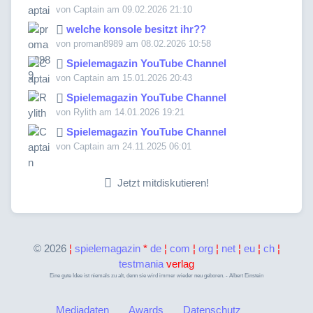
von Captain am 09.02.2026 21:10
welche konsole besitzt ihr??
von proman8989 am 08.02.2026 10:58
Spielemagazin YouTube Channel
von Captain am 15.01.2026 20:43
Spielemagazin YouTube Channel
von Rylith am 14.01.2026 19:21
Spielemagazin YouTube Channel
von Captain am 24.11.2025 06:01
Jetzt mitdiskutieren!
©
2026
¦
spielemagazin
*
de
¦
com
¦
org
¦
net
¦
eu
¦
ch
¦
testmania
verlag
Eine gute Idee ist niemals zu alt, denn sie wird immer wieder neu geboren. - Albert Einstein
Mediadaten
Awards
Datenschutz