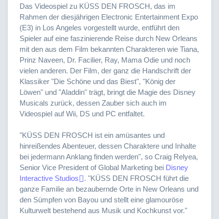
Das Videospiel zu KÜSS DEN FROSCH, das im
Rahmen der diesjährigen Electronic Entertainment Expo
(E3) in Los Angeles vorgestellt wurde, entführt den
Spieler auf eine faszinierende Reise durch New Orleans
mit den aus dem Film bekannten Charakteren wie Tiana,
Prinz Naveen, Dr. Facilier, Ray, Mama Odie und noch
vielen anderen. Der Film, der ganz die Handschrift der
Klassiker "Die Schöne und das Biest", "König der
Löwen" und "Aladdin" trägt, bringt die Magie des Disney
Musicals zurück, dessen Zauber sich auch im
Videospiel auf Wii, DS und PC entfaltet.
"KÜSS DEN FROSCH ist ein amüsantes und
hinreißendes Abenteuer, dessen Charaktere und Inhalte
bei jedermann Anklang finden werden", so Craig Relyea,
Senior Vice President of Global Marketing bei
Disney
Interactive Studios
. "KÜSS DEN FROSCH führt die
ganze Familie an bezaubernde Orte in New Orleans und
den Sümpfen von Bayou und stellt eine glamouröse
Kulturwelt bestehend aus Musik und Kochkunst vor."