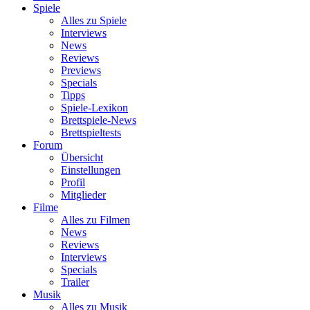
Spiele
Alles zu Spiele
Interviews
News
Reviews
Previews
Specials
Tipps
Spiele-Lexikon
Brettspiele-News
Brettspieltests
Forum
Übersicht
Einstellungen
Profil
Mitglieder
Filme
Alles zu Filmen
News
Reviews
Interviews
Specials
Trailer
Musik
Alles zu Musik