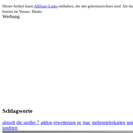
Dieser Artikel kann
Affiliate-Links
enthalten, die mit
gekennzeichnet sind. Als Ama
bereits im Voraus: Danke.
Werbung
Schlagworte
ubisoft
die siedler 7
addon
erweiterung
pc
mac
mehrspielerkarten
spi
tandrien