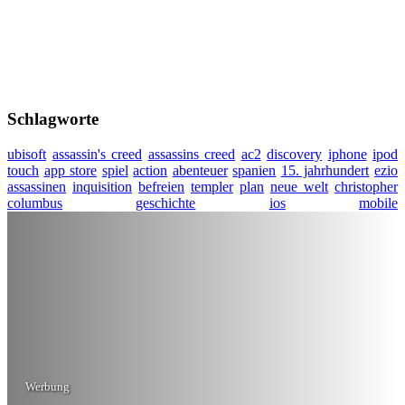
Schlagworte
ubisoft
assassin's creed
assassins creed
ac2
discovery
iphone
ipod
touch
app store
spiel
action
abenteuer
spanien
15. jahrhundert
ezio
assassinen
inquisition
befreien
templer
plan
neue welt
christopher
columbus
geschichte
ios
mobile
Werbung