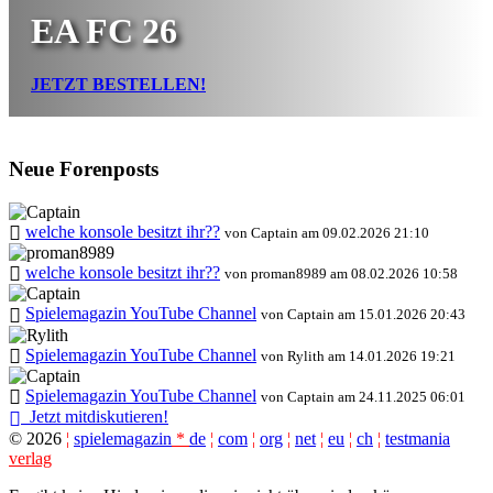
EA FC 26
JETZT BESTELLEN!
Neue Forenposts
welche konsole besitzt ihr??
von Captain am 09.02.2026 21:10
welche konsole besitzt ihr??
von proman8989 am 08.02.2026 10:58
Spielemagazin YouTube Channel
von Captain am 15.01.2026 20:43
Spielemagazin YouTube Channel
von Rylith am 14.01.2026 19:21
Spielemagazin YouTube Channel
von Captain am 24.11.2025 06:01
Jetzt mitdiskutieren!
©
2026
¦
spielemagazin
*
de
¦
com
¦
org
¦
net
¦
eu
¦
ch
¦
testmania
verlag