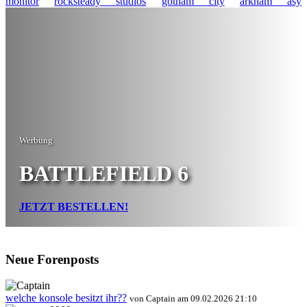
monitor
rocksteady studios
gotham city
arkham asy
Werbung
BATTLEFIELD 6
JETZT BESTELLEN!
Neue Forenposts
welche konsole besitzt ihr??
von Captain am 09.02.2026 21:10