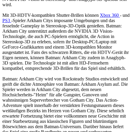
wird.
Mit 3D-HDTV-kompatiblen Shutter-Brillen können
Xbox 360
- und
PS3
-Spieler Arkham Citys imposante Umgebungen und das
fesselnde Gameplay in Stereoskop-3D-Optik genießen. Batman:
Arkham City unterstützt außerdem die NVIDIA 3D Vision-
Technologie, die auch PC-Spielern ermöglicht, die Action in
Stereoskop-3D zu erleben, sofern ihr Desktop-PC/Laptop mit
GeForce-Grafikkarten und einem 3D-kompatiblen Monitor
ausgestattet ist. Fans des schwarzen Ritters, die ein HDTV-Gerät ihr
Eigen nennen, können Batman: Arkham City zudem in Anaglyph-
3D spielen. Die Technologie ist mit allen HD-Fernsehern
kompatibel, entsprechende 3D-Brillen für das Spiel sind erhältlich.
Batman: Arkham City wird von Rocksteady Studios entwickelt und
greift die dichte Atmosphäre von Batman: Arkham Asylum auf. Die
Spieler werden in Arkham City abgesetzt, dem neuen
Hochsicherheits-"Heim" für alle Gangster, Ganoven und
wahnsinnigen Superverbrecher von Gotham City. Das Action-
Adventure spielt innerhalb der verstärkten Festungsmauern dieses
weitläufigen Bezirks im Herzen von Gotham City. Diese sehnlich
erwartete Fortsetzung bietet eine vollkommen neue Geschichte mit
einer Starbesetzung aus klassischen Figuren und blutrünstigen
Bösewichten aus dem Batman-Universum. Darüber hinaus liefert
das Spiel eine große Bandbreite an neuen und verbesserten