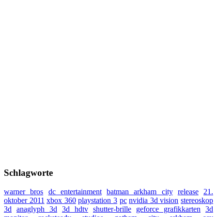
Schlagworte
warner bros
dc entertainment
batman arkham city
release
21.
oktober 2011
xbox 360
playstation 3
pc
nvidia 3d vision
stereoskop
3d
anaglyph 3d
3d hdtv
shutter-brille
geforce grafikkarten
3d