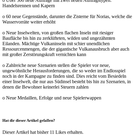
o Über 300 neue Aufträge mit zwei neuen Auftragstypen:
Handelsrennen und Kapern
o 60 neue Gegenstände, darunter die Zisterne für Norias, welche die
Wasservorräte weiter erhöht
o Neue Inselwelten, von großen flachen Inseln mit riesiger
Baufläche bis hin zu zerklüfteten, wilden und ungezähmten
Eilanden. Mächtige Vulkaninseln mit schier unendlichen
Ressourcenmengen, die der gigantische Vulkanausbruch aber auch
mit großer Zerstörungskraft vernichten kann
o Zahlreiche neue Szenarien stellen die Spieler vor neue,
ungewöhnliche Herausforderungen, die so weder im Endlosspiel
noch in der Kampagne zu finden sind. Dies reicht vom Besiedeln
einer Inselwelt, die nur aus Südinsel besteht bis hin zu Szenarien, in
denen die Bewohner keinerlei Steuern zahlen
o Neue Medaillen, Erfolge und neue Spielerwappen
Hat dir dieser Artikel gefallen?
Dieser Artikel hat bisher 11 Likes erhalten.