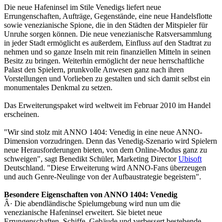
Die neue Hafeninsel im Stile Venedigs liefert neue
Errungenschaften, Aufträge, Gegenstände, eine neue Handelsflotte
sowie venezianische Spione, die in den Städten der Mitspieler für
Unruhe sorgen können. Die neue venezianische Ratsversammlung
in jeder Stadt ermöglicht es außerdem, Einfluss auf den Stadtrat zu
nehmen und so ganze Inseln mit rein finanziellen Mitteln in seinen
Besitz zu bringen. Weiterhin ermöglicht der neue herrschaftliche
Palast den Spielern, prunkvolle Anwesen ganz nach ihren
Vorstellungen und Vorlieben zu gestalten und sich damit selbst ein
monumentales Denkmal zu setzen.
Das Erweiterungspaket wird weltweit im Februar 2010 im Handel
erscheinen.
"Wir sind stolz mit ANNO 1404: Venedig in eine neue ANNO-
Dimension vorzudringen. Denn das Venedig-Szenario wird Spielern
neue Herausforderungen bieten, von dem Online-Modus ganz zu
schweigen", sagt Benedikt Schüler, Marketing Director
Ubisoft
Deutschland. "Diese Erweiterung wird ANNO-Fans überzeugen
und auch Genre-Neulinge von der Aufbaustrategie begeistern".
Besondere Eigenschaften von ANNO 1404: Venedig
Â· Die abendländische Spielumgebung wird nun um die
venezianische Hafeninsel erweitert. Sie bietet neue
Errungenschaften, Schiffe, Gebäude und verbessert bestehende