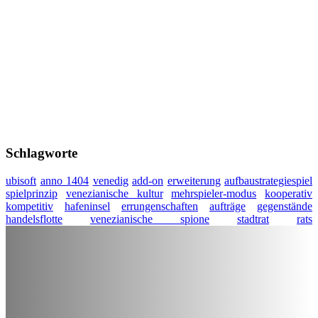
Schlagworte
ubisoft
anno 1404
venedig
add-on
erweiterung
aufbaustrategiespiel
spielprinzip
venezianische kultur
mehrspieler-modus
kooperativ
kompetitiv
hafeninsel
errungenschaften
aufträge
gegenstände
handelsflotte
venezianische spione
stadtrat
rats