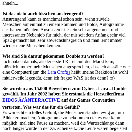
ähneln...
Ist das nicht auch bisschen anstrengend?
Anstrengend kann es manchmal schon sein, wenn zuviele
Menschen auf einmal zu einem kommen und Fotos, Autogramme
etc. haben möchten. Ansonsten ist es ein sehr angenehmer und
interessanter Nebenjob für mich, der mir seit dem Anfang sehr viel
Spaß gemacht hat..sehr abwechslunsgreich und man lernt immer
wieder neue Menschen kennen...
Wie sind Sie darauf gekommen Double zu werden?
..ich haben damals, als der erste TR Teil auf den Markt kam,
plötzlich immer mehr Menschen angesprochen, dass ich aussähe wie
eine Computerfigur, die
Lara Croft
heißt..meine Reaktion ist wohl
mittlerweile legendär, denn ich fragte: WAS ist das denn? :o)
Sie wurden aus 15.000 Bewerbern zum Cyber - Lara - Double
gewählt. Im Jahr 2002 haben Sie erstmals die Herstellerfirma
EIDOS ÃƒÂNTERACTIVE
auf der Games Convention
vertreten. Was war das für ein Gefühl?
Es war echt ein tolles Gefühl, die Menschen standen ewig an, um
Bilder zu machen, Autogramme zu bekommen etc. es war kaum
möglich, mal eine Pause zu machen, weil die Warteschlange dann
noch länger wurde in der Zwischenzeit..Die Leute waren begeistert