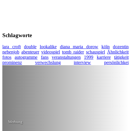
Schlagworte
lara croft
double
lookalike
diana maria dorow
köln
dozentin
nebenjob
abenteuer
videospiel
tomb raider
schauspiel
Ähnlichkeit
fotos
autogramme
fans
veranstaltungen
1999
karriere
tätigkeit
prominenz
verwechslung
interview
persönlichkei
Werbung