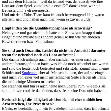
und aus dem Häuschen, weil da jemand war, der aussah wie ihre
Lara aus dem Spiel..zumal es die erste GC damals war, war die
Begeisterung ja eh riesengroß..
Und mit dem Eidos Team kam ich auch hervorragend klar, waren
alle sehr nett und halfen auch mal, wenn es zuviel wurde..
Empfanden Sie die Qualifikationsphase als schwierig?
Nein, ganz und gar nicht...ich hatte eine Show von knapp 4 min
eingeübt und musste alles andere genau so tun wie die anderen
Bewerberinnen bzw. Finalistinnen.
Sie sind auch Dozentin. Leidet da nicht die Autorität darunter
wenn Sie nebenbei noch als Lara auftreten?
Das dachte ich anfangs auch, aber nachdem es einer nach dem
anderen herausgefunden hatte, was ich da noch nebenbei tue, waren
und sind die heute noch begeistert und sehr stolz. Zumal mich meine
Schüler und
Studenten
eher als Mensch kennen, der auf sie eingeht
und mich von einer viel mehr menschlichen Seite erleben als Fans,
die mich einige Minuten mal sehen ;)
Sie erzählten und tun es auch heute noch überall rum, wie stolz sie
sind und wie cool sie das finden, dass sie so eine Dozentin haben..
Beeinträchtigt die Tätigkeit als Double, mit eher unüblichen
Arbeitszeiten, Ihr Privatleben?
ENein, es beeinträchtigt mein Privatleben nicht..nur, dass ich oftmals