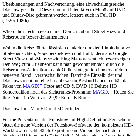
Überblendungen und Nachvertonung, eine abwechslungsreiche
Diashow gestalten. Diese kann mit interaktivem Menü auf DVD
und Bluray-Disc gebrannt werden, letztere auch in Full HD
(1920x1080i).
Where the streets have a name: Den Urlaub mit Street View und
Reiserouten besser dokumentieren
Wohin die Reise führte, lässt sich dank der direkten Einbindung von
Straßenansichten, Vogelperspektiven und Luftbildern aus Google
Street View und -Maps sowie Bing Maps wesentlich besser zeigen.
Den Weg zum Urlaubsort kann man gewohnt einfach durch die
Reiserouten-Animation - dank Online-Integration immer auf dem
neuesten Stand - veranschaulichen. Damit die Einzelbilder und
Diashows nicht nur eine Urlaubssaison Bestand haben, enthält das
Paket von
MAGIX
Fotos auf CD & DVD 10 Deluxe HD
Sonderedition noch das Sicherungs-Programm
MAGIX
Retten Sie
Ihre Daten im Wert von 29,99 Euro als Bonus.
Diashow für TV in HD und 3D erstellen
Für die Präsentation der Fotoshow auf High-Definition-Fernsehern
bietet die neue Version der Fotoshow-Software den kompletten HD-
Workflow, einschließlich Export in eine Videodatei nach dem
üblichen HD-Standard (720p, 1080i). Noch spektakulärer wirkt die