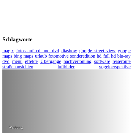
Schlagworte
magix
fotos auf cd und dvd
diashow
google street view
google
maps
bing maps
urlaub
fotomotive
sonderedition
hd
full hd
blu-ray
dvd
menü
effekte
Übergänge
nachvertonung
software
reiseroute
straßenansichten
luftbilder
vogelperspektive
Werbung