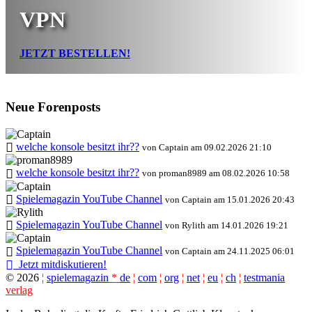
VPN
JETZT BESTELLEN!
Neue Forenposts
welche konsole besitzt ihr??
von Captain am 09.02.2026 21:10
welche konsole besitzt ihr??
von proman8989 am 08.02.2026 10:58
Spielemagazin YouTube Channel
von Captain am 15.01.2026 20:43
Spielemagazin YouTube Channel
von Rylith am 14.01.2026 19:21
Spielemagazin YouTube Channel
von Captain am 24.11.2025 06:01
Jetzt mitdiskutieren!
©
2026
¦
spielemagazin
*
de
¦
com
¦
org
¦
net
¦
eu
¦
ch
¦
testmania
verlag