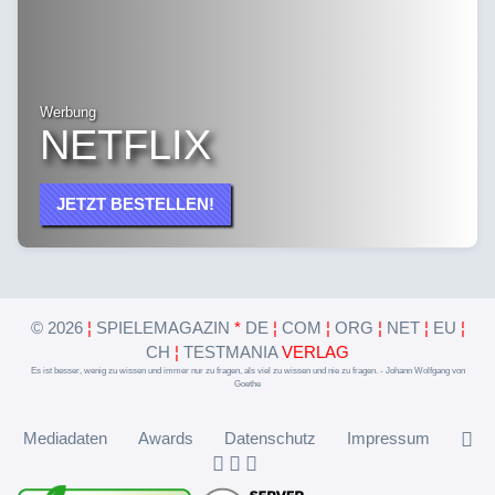
Werbung
NETFLIX
JETZT BESTELLEN!
©
2026
¦
SPIELEMAGAZIN
*
DE
¦
COM
¦
ORG
¦
NET
¦
EU
¦
CH
¦
TESTMANIA
VERLAG
Es ist besser, wenig zu wissen und immer nur zu fragen, als viel zu wissen und nie zu fragen. - Johann Wolfgang von
Goethe
Mediadaten
Awards
Datenschutz
Impressum