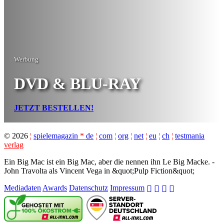
Werbung
DVD & BLU-RAY
JETZT BESTELLEN!
©
2026
¦
spielemagazin
*
de
¦
com
¦
org
¦
net
¦
eu
¦
ch
¦
testmania
verlag
Ein Big Mac ist ein Big Mac, aber die nennen ihn Le Big Macke. -
John Travolta als Vincent Vega in &quot;Pulp Fiction&quot;
Mediadaten
Awards
Datenschutz
Impressum