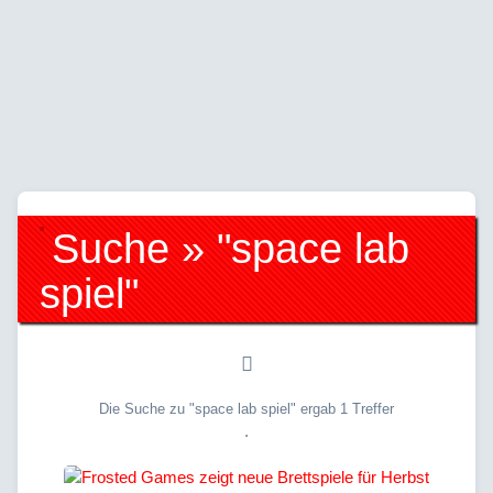
Suche » "space lab
spiel"
Die Suche zu "space lab spiel" ergab 1 Treffer
.