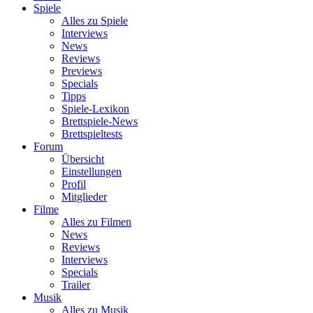
Spiele
Alles zu Spiele
Interviews
News
Reviews
Previews
Specials
Tipps
Spiele-Lexikon
Brettspiele-News
Brettspieltests
Forum
Übersicht
Einstellungen
Profil
Mitglieder
Filme
Alles zu Filmen
News
Reviews
Interviews
Specials
Trailer
Musik
Alles zu Musik