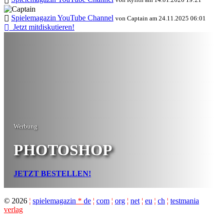
Spielemagazin YouTube Channel
von Captain am 24.11.2025 06:01
Jetzt mitdiskutieren!
Werbung
PHOTOSHOP
JETZT BESTELLEN!
©
2026
¦
spielemagazin
*
de
¦
com
¦
org
¦
net
¦
eu
¦
ch
¦
testmania
verlag