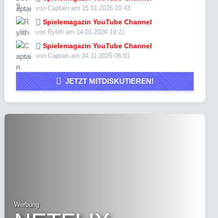
von Captain am 15.01.2026 20:43
Spielemagazin YouTube Channel
von Rylith am 14.01.2026 19:21
Spielemagazin YouTube Channel
von Captain am 24.11.2025 06:01
JETZT MITDISKUTIEREN!
Werbung