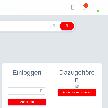
1
Über uns
Einloggen
Dazugehöre
n
Kostenlos registrieren