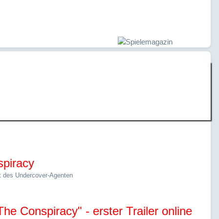
reak the
spiracy
t des Undercover-Agenten
e Conspiracy" - erster Trailer online