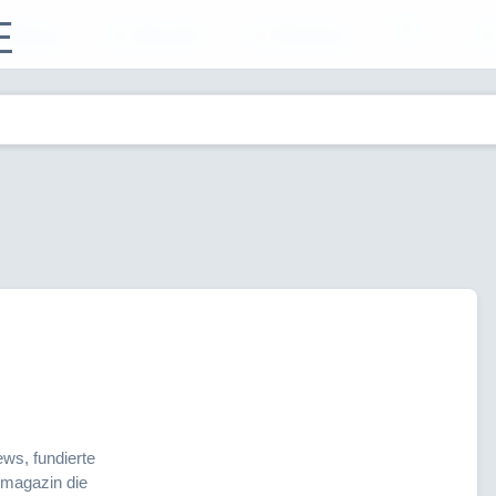
E
Filme
Musik
Bücher
ws, fundierte
emagazin die