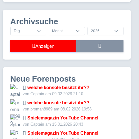
Archivsuche
Anzeigen
Neue Forenposts
welche konsole besitzt ihr??
von Captain am 09.02.2026 21:10
welche konsole besitzt ihr??
von proman8989 am 08.02.2026 10:58
Spielemagazin YouTube Channel
von Captain am 15.01.2026 20:43
Spielemagazin YouTube Channel