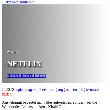
Jetzt mitdiskutieren!
Werbung
NETFLIX
JETZT BESTELLEN!
©
2026
¦
spielemagazin
*
de
¦
com
¦
org
¦
net
¦
eu
¦
ch
¦
testmania
verlag
Ausgeträumt bedeutet nicht alles aufgegeben, sondern auf die
Wunder des Lebens blicken - Khalil Gibran