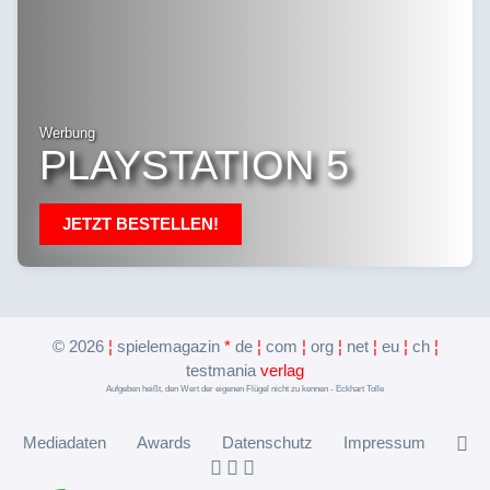
Werbung
PLAYSTATION 5
JETZT BESTELLEN!
©
2026
¦
spielemagazin
*
de
¦
com
¦
org
¦
net
¦
eu
¦
ch
¦
testmania
verlag
Aufgeben heißt, den Wert der eigenen Flügel nicht zu kennen - Eckhart Tolle
Mediadaten
Awards
Datenschutz
Impressum