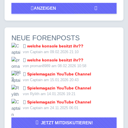
ANZEIGEN
NEUE FORENPOSTS
welche konsole besitzt ihr??
von Captain am 09.02.2026 21:10
welche konsole besitzt ihr??
von proman8989 am 08.02.2026 10:58
Spielemagazin YouTube Channel
von Captain am 15.01.2026 20:43
Spielemagazin YouTube Channel
von Rylith am 14.01.2026 19:21
Spielemagazin YouTube Channel
von Captain am 24.11.2025 06:01
JETZT MITDISKUTIEREN!