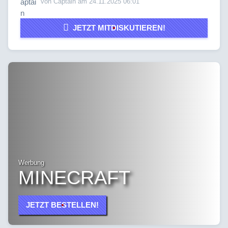
von Captain am 24.11.2025 06:01
JETZT MITDISKUTIEREN!
Werbung
MINECRAFT
JETZT BESTELLEN!