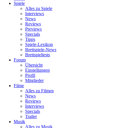
Spiele
Alles zu Spiele
Interviews
News
Reviews
Previews
Specials
Tipps
Spiele-Lexikon
Brettspiele-News
Brettspieltests
Forum
Übersicht
Einstellungen
Profil
Mitglieder
Filme
Alles zu Filmen
News
Reviews
Interviews
Specials
Trailer
Musik
Alles zu Musik