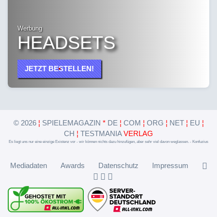
Werbung
HEADSETS
JETZT BESTELLEN!
©
2026
¦
SPIELEMAGAZIN
*
DE
¦
COM
¦
ORG
¦
NET
¦
EU
¦
CH
¦
TESTMANIA
VERLAG
Es liegt uns nur eine einzige Existenz vor - wir können nichts dazu hinzufügen, aber sehr viel davon weglassen. - Konfuzius
Mediadaten
Awards
Datenschutz
Impressum