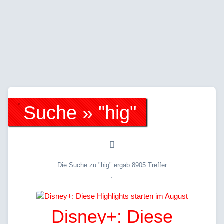
Suche » "hig"
Die Suche zu "hig" ergab 8905 Treffer
.
Disney+: Diese