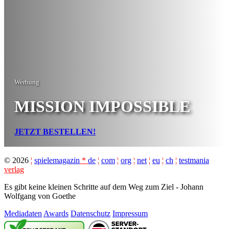
Werbung
MISSION IMPOSSIBLE
JETZT BESTELLEN!
©
2026
¦
spielemagazin
*
de
¦
com
¦
org
¦
net
¦
eu
¦
ch
¦
testmania
verlag
Es gibt keine kleinen Schritte auf dem Weg zum Ziel - Johann
Wolfgang von Goethe
Mediadaten
Awards
Datenschutz
Impressum