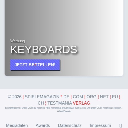
Werbung
KEYBOARDS
JETZT BESTELLEN!
©
2026
¦
SPIELEMAGAZIN
*
DE
¦
COM
¦
ORG
¦
NET
¦
EU
¦
CH
¦
TESTMANIA
VERLAG
Es steht uns frei, unser Glück zu machen. Aber manchmal brauchen wir auch Glück, um unser Glück machen zu können. -
Albert Einstein
Mediadaten
Awards
Datenschutz
Impressum