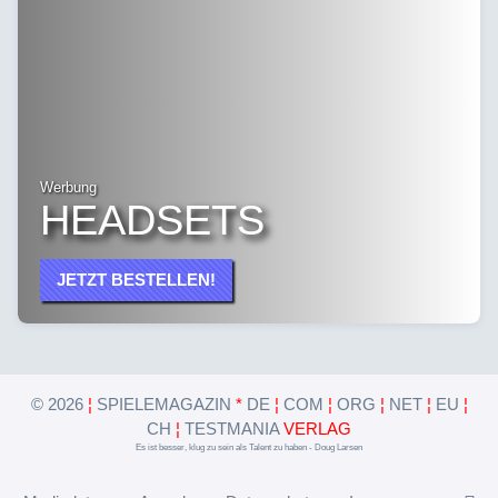
Werbung
HEADSETS
JETZT BESTELLEN!
©
2026
¦
SPIELEMAGAZIN
*
DE
¦
COM
¦
ORG
¦
NET
¦
EU
¦
CH
¦
TESTMANIA
VERLAG
Es ist besser, klug zu sein als Talent zu haben - Doug Larsen