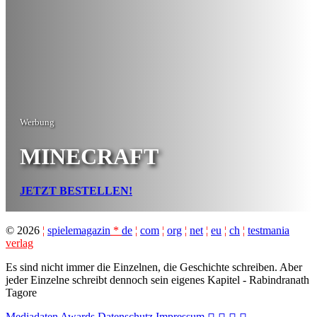
Werbung
MINECRAFT
JETZT BESTELLEN!
©
2026
¦
spielemagazin
*
de
¦
com
¦
org
¦
net
¦
eu
¦
ch
¦
testmania
verlag
Es sind nicht immer die Einzelnen, die Geschichte schreiben. Aber
jeder Einzelne schreibt dennoch sein eigenes Kapitel - Rabindranath
Tagore
Mediadaten
Awards
Datenschutz
Impressum