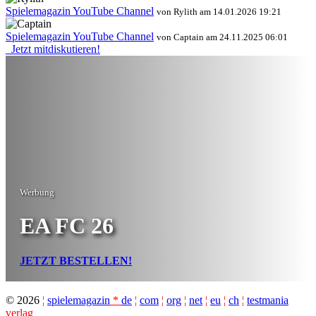
Spielemagazin YouTube Channel
von Rylith am 14.01.2026 19:21
Spielemagazin YouTube Channel
von Captain am 24.11.2025 06:01
Jetzt mitdiskutieren!
Werbung
EA FC 26
JETZT BESTELLEN!
©
2026
¦
spielemagazin
*
de
¦
com
¦
org
¦
net
¦
eu
¦
ch
¦
testmania
verlag