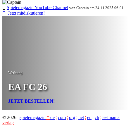
Spielemagazin YouTube Channel
von Captain am 24.11.2025 06:01
Jetzt mitdiskutieren!
Werbung
EA FC 26
JETZT BESTELLEN!
©
2026
¦
spielemagazin
*
de
¦
com
¦
org
¦
net
¦
eu
¦
ch
¦
testmania
verlag