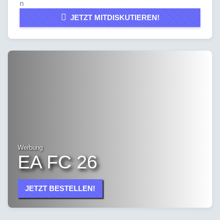
JETZT MITDISKUTIEREN!
Werbung
EA FC 26
JETZT BESTELLEN!