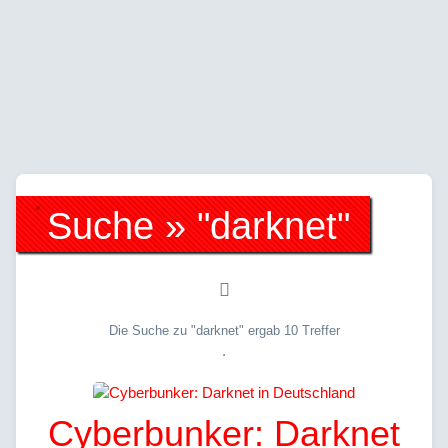
Suche » "darknet"
Die Suche zu "darknet" ergab 10 Treffer
.
Cyberbunker: Darknet