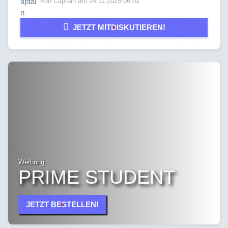
von Captain am 24.11.2025 06:01
JETZT MITDISKUTIEREN!
Werbung
PRIME STUDENT
JETZT BESTELLEN!