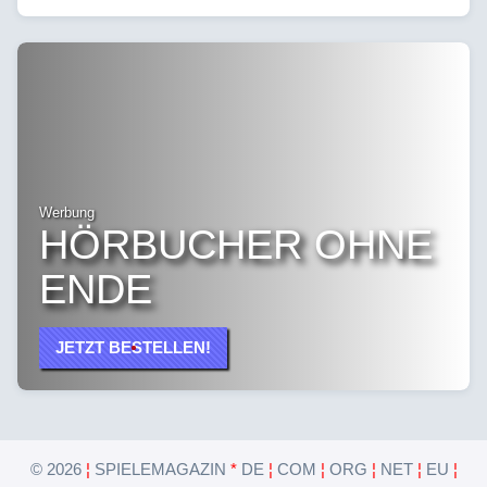
Werbung
HÖRBUCHER OHNE
ENDE
JETZT BESTELLEN!
©
2026
¦
SPIELEMAGAZIN
*
DE
¦
COM
¦
ORG
¦
NET
¦
EU
¦