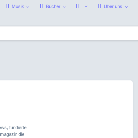
Musik
Bücher
Über uns
ws, fundierte
emagazin die