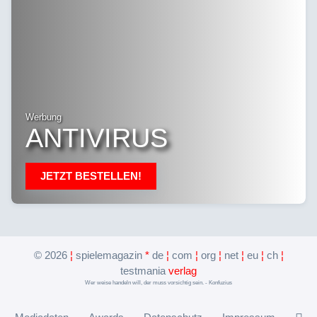
Werbung
ANTIVIRUS
JETZT BESTELLEN!
©
2026
¦
spielemagazin
*
de
¦
com
¦
org
¦
net
¦
eu
¦
ch
¦
testmania
verlag
Wer weise handeln will, der muss vorsichtig sein. - Konfuzius