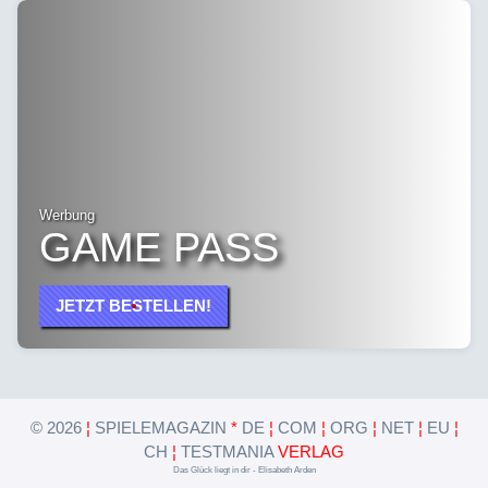
Werbung
GAME PASS
JETZT BESTELLEN!
©
2026
¦
SPIELEMAGAZIN
*
DE
¦
COM
¦
ORG
¦
NET
¦
EU
¦
CH
¦
TESTMANIA
VERLAG
Das Glück liegt in dir - Elisabeth Arden