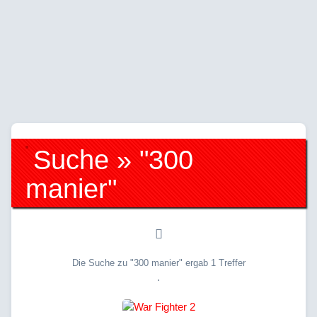
Suche » "300
manier"
Die Suche zu "300 manier" ergab 1 Treffer
.