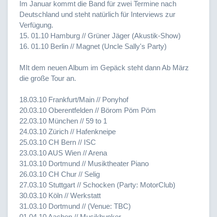
Im Januar kommt die Band für zwei Termine nach
Deutschland und steht natürlich für Interviews zur
Verfügung.
15. 01.10 Hamburg // Grüner Jäger (Akustik-Show)
16. 01.10 Berlin // Magnet (Uncle Sally's Party)
MIt dem neuen Album im Gepäck steht dann Ab März
die große Tour an.
18.03.10 Frankfurt/Main // Ponyhof
20.03.10 Oberentfelden // Börom Pöm Pöm
22.03.10 München // 59 to 1
24.03.10 Zürich // Hafenkneipe
25.03.10 CH Bern // ISC
23.03.10 AUS Wien // Arena
31.03.10 Dortmund // Musiktheater Piano
26.03.10 CH Chur // Selig
27.03.10 Stuttgart // Schocken (Party: MotorClub)
30.03.10 Köln // Werkstatt
31.03.10 Dortmund // (Venue: TBC)
01.04.10 Aachen // Musikbunker