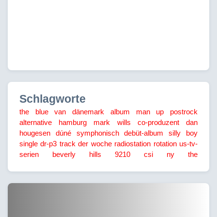
Schlagworte
the blue van
dänemark
album
man up
postrock
alternative
hamburg
mark wills
co-produzent
dan
hougesen
dúné
symphonisch
debüt-album
silly boy
single
dr-p3
track der woche
radiostation
rotation
us-tv-
serien
beverly hills 9210
csi ny
the