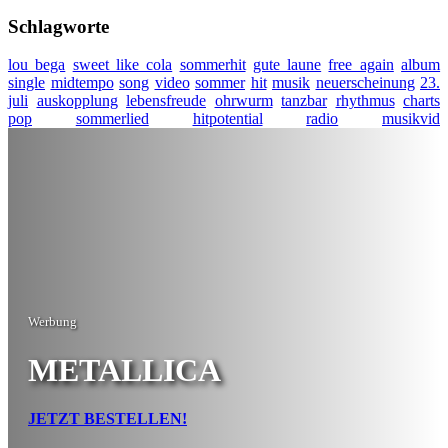
Schlagworte
lou bega
sweet like cola
sommerhit
gute laune
free again
album
single
midtempo
song
video
sommer
hit
musik
neuerscheinung
23.
juli
auskopplung
lebensfreude
ohrwurm
tanzbar
rhythmus
charts
pop
sommerlied
hitpotential
radio
musikvid
Werbung
METALLICA
JETZT BESTELLEN!